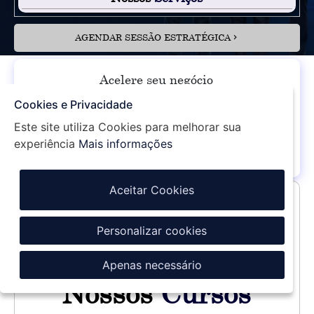
AGENDAR SESSÃO ESTRATÉGICA
Acelere seu negócio
com o método
Gestão 360º
Cookies e Privacidade
Este site utiliza Cookies para melhorar sua
Clique aqui e saiba mais
experiência
Mais informações
Aceitar Cookies
Treinamentos In Company
Cursos Online e Presenciais
Personalizar cookies
Programas Personalizados
Apenas necessário
Nossos
Cursos